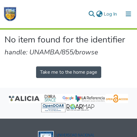
(current)
Log In
Communities & Collections
No item found for the identifier
All of DSpace
handle: UNAMBA/855/browse
Take me to the home page