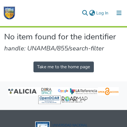
(current)
Log In
Communities & Collections
No item found for the identifier
All of DSpace
handle: UNAMBA/855/search-filter
Take me to the home page