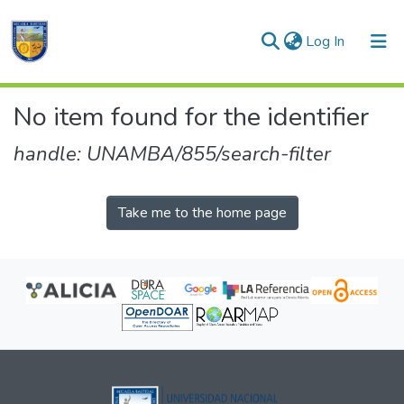
(current)
Log In
Communities & Collections
No item found for the identifier
All of DSpace
handle: UNAMBA/855/search-filter
Take me to the home page