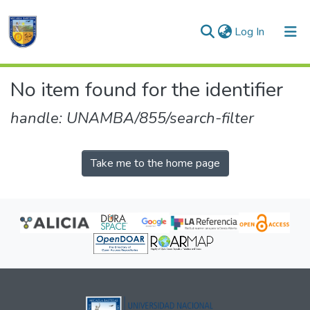
(current)
Log In
Communities & Collections
No item found for the identifier
All of DSpace
handle: UNAMBA/855/search-filter
Take me to the home page