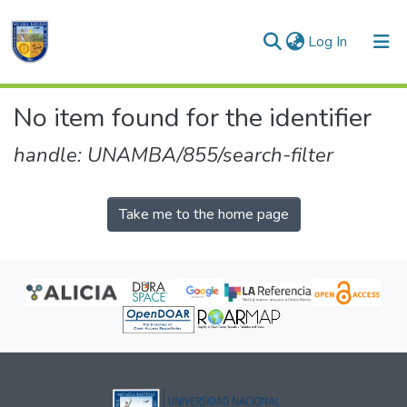
(current)
Log In
Communities & Collections
No item found for the identifier
All of DSpace
handle: UNAMBA/855/search-filter
Take me to the home page