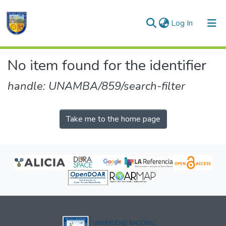
(current)
Log In
Communities & Collections
No item found for the identifier
All of DSpace
handle: UNAMBA/859/search-filter
Take me to the home page