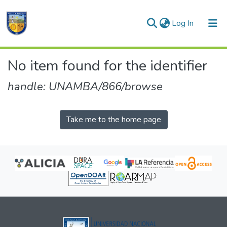
(current)
Log In
Communities & Collections
No item found for the identifier
All of DSpace
handle: UNAMBA/866/browse
Take me to the home page