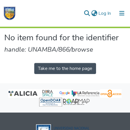
(current)
Log In
Communities & Collections
No item found for the identifier
All of DSpace
handle: UNAMBA/866/browse
Take me to the home page