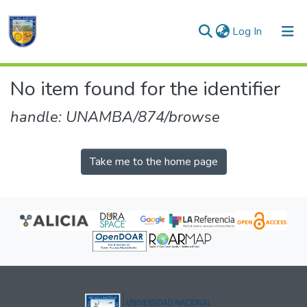
(current)
Log In
Communities & Collections
No item found for the identifier
All of DSpace
handle: UNAMBA/874/browse
Take me to the home page