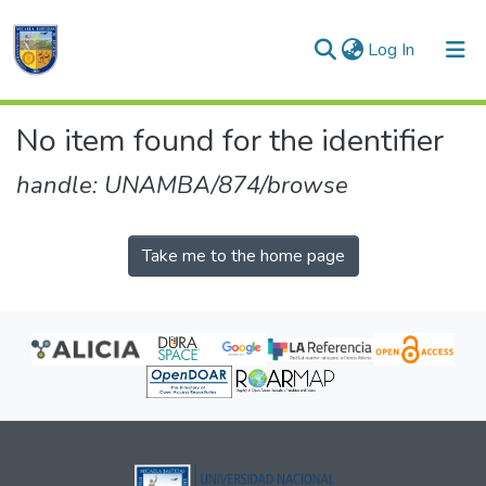
(current)
Log In
Communities & Collections
No item found for the identifier
All of DSpace
handle: UNAMBA/874/browse
Take me to the home page