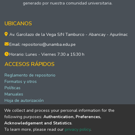
generado por nuestra comunidad universitaria.
UBICANOS
Av. Garcilazo de la Vega S/N Tamburco - Abancay - Apurímac
Email: repositorio@unamba.edu.pe
Horario: Lunes - Viernes 7:30 a 15:30 h
ACCESOS RÁPIDOS
Reglamento de repositorio
Formatos y otros
Políticas
Manuales
Hoja de autorización
We collect and process your personal information for the
following purposes:
Authentication, Preferences,
Software DSpace copyright © 2002-2026 LYRASIS
Acknowledgement and Statistics
.
Configuración de cookies
To learn more, please read our
privacy policy
.
Política de privacidad