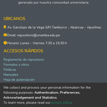
generado por nuestra comunidad universitaria.
UBICANOS
Av. Garcilazo de la Vega S/N Tamburco - Abancay - Apurímac
Email: repositorio@unamba.edu.pe
Horario: Lunes - Viernes 7:30 a 15:30 h
ACCESOS RÁPIDOS
Reglamento de repositorio
Formatos y otros
Políticas
Manuales
Hoja de autorización
We collect and process your personal information for the
following purposes:
Authentication, Preferences,
Software DSpace copyright © 2002-2026 LYRASIS
Acknowledgement and Statistics
.
Configuración de cookies
To learn more, please read our
privacy policy
.
Política de privacidad