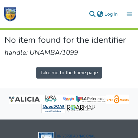
(current)
Log In
Communities & Collections
No item found for the identifier
All of DSpace
handle: UNAMBA/1099
Take me to the home page