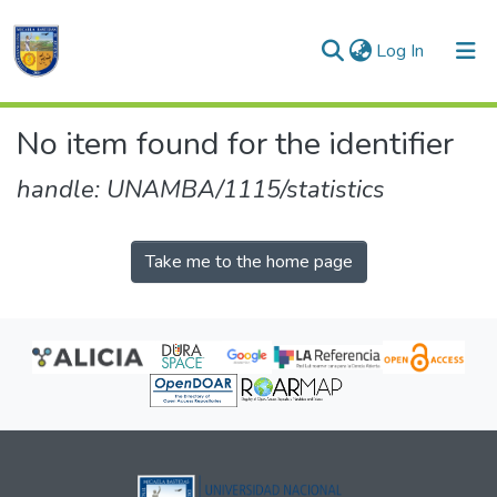
(current)
Log In
Communities & Collections
No item found for the identifier
All of DSpace
handle: UNAMBA/1115/statistics
Take me to the home page