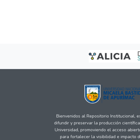
Bienvenidos al Repositorio Institucional, 
difundir y preservar la producción científic
Universidad, promoviendo el acceso abiert
para fortalecer la visibilidad e impacto 