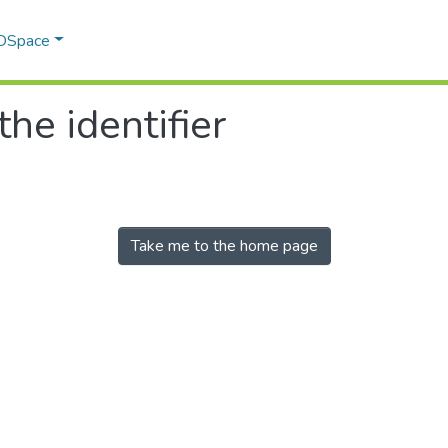
 DSpace
the identifier
Take me to the home page