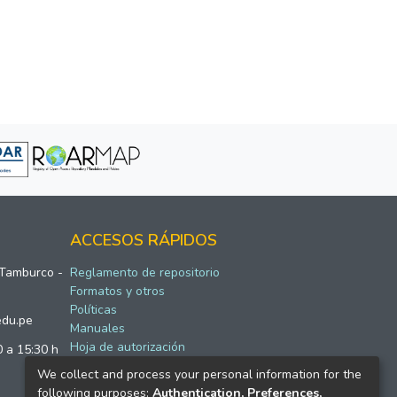
ACCESOS RÁPIDOS
 Tamburco -
Reglamento de repositorio
Formatos y otros
Políticas
edu.pe
Manuales
Hoja de autorización
0 a 15:30 h
We collect and process your personal information for the
following purposes:
Authentication, Preferences,