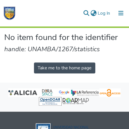
(current)
Log In
Communities & Collections
No item found for the identifier
All of DSpace
handle: UNAMBA/1267/statistics
Take me to the home page