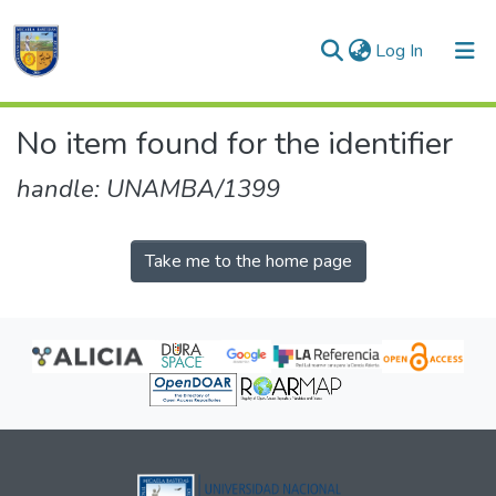
(current)
Log In
Communities & Collections
No item found for the identifier
All of DSpace
handle: UNAMBA/1399
Take me to the home page