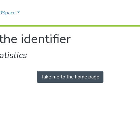
 DSpace
the identifier
tistics
Take me to the home page