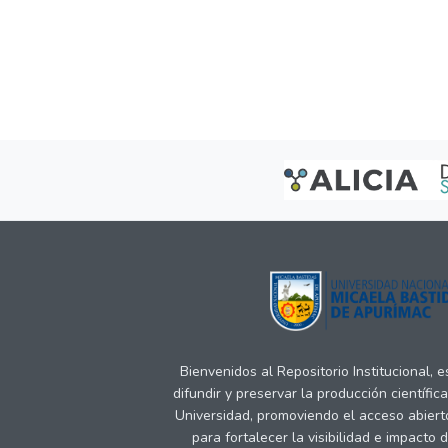
Bienvenidos al Repositorio Institucional, 
difundir y preservar la producción científic
Universidad, promoviendo el acceso abiert
para fortalecer la visibilidad e impacto 