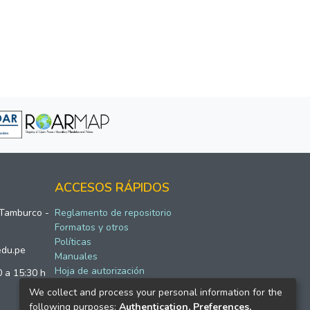
ACCESOS RÁPIDOS
 Tamburco -
Reglamento de repositorio
Formatos y otros
Políticas
edu.pe
Manuales
Hoja de autorización
0 a 15:30 h
We collect and process your personal information for the
following purposes:
Authentication, Preferences,