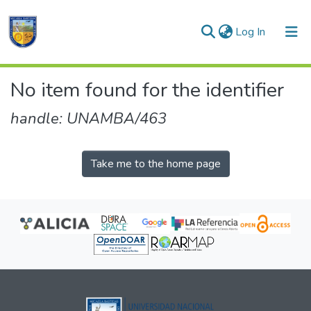
(current)
Log In
Communities & Collections
No item found for the identifier
All of DSpace
handle: UNAMBA/463
Take me to the home page