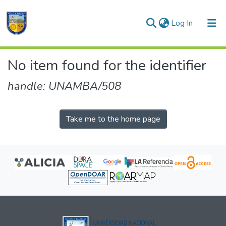
(current)
Log In
Communities & Collections
No item found for the identifier
All of DSpace
handle: UNAMBA/508
Take me to the home page