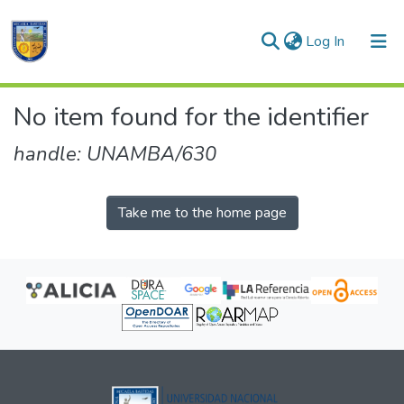
(current)
Log In
Communities & Collections
No item found for the identifier
All of DSpace
handle: UNAMBA/630
Take me to the home page