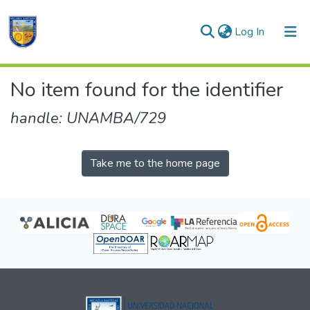
(current)
Log In
Communities & Collections
No item found for the identifier
All of DSpace
handle: UNAMBA/729
Take me to the home page