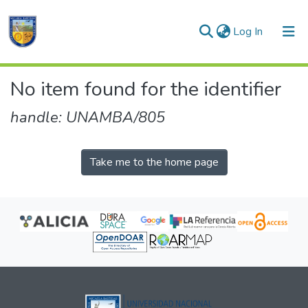
(current)
Log In
Communities & Collections
No item found for the identifier
All of DSpace
handle: UNAMBA/805
Take me to the home page