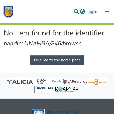
(current)
Log In
Communities & Collections
No item found for the identifier
All of DSpace
handle: UNAMBA/846/browse
Take me to the home page