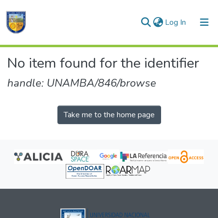
(current)
Log In
Communities & Collections
No item found for the identifier
All of DSpace
handle: UNAMBA/846/browse
Take me to the home page