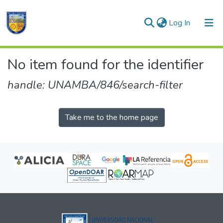
(current)
Log In
Communities & Collections
No item found for the identifier
All of DSpace
handle: UNAMBA/846/search-filter
Take me to the home page