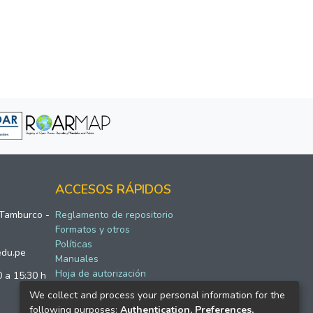
ACCESOS RÁPIDOS
 Tamburco -
Reglamento de repositorio
Formatos y otros
Políticas
edu.pe
Manuales
Hoja de autorización
0 a 15:30 h
We collect and process your personal information for the
following purposes:
Authentication, Preferences,