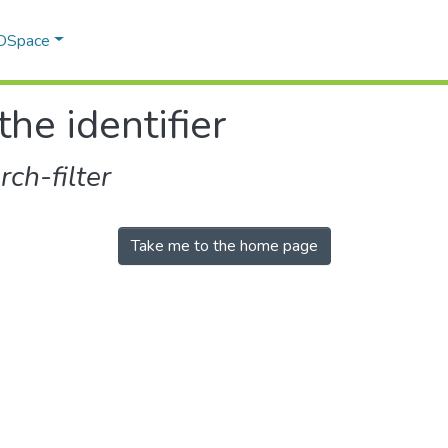
 DSpace
the identifier
ch-filter
Take me to the home page