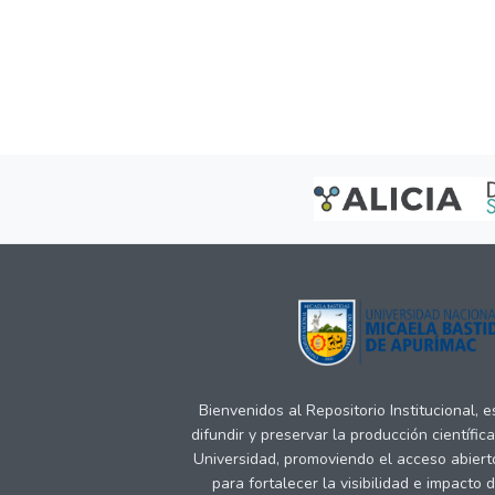
Bienvenidos al Repositorio Institucional, 
difundir y preservar la producción científic
Universidad, promoviendo el acceso abiert
para fortalecer la visibilidad e impacto 