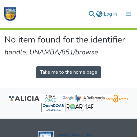
(current)
Log In
Communities & Collections
No item found for the identifier
All of DSpace
handle: UNAMBA/851/browse
Take me to the home page