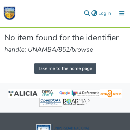
(current)
Log In
Communities & Collections
No item found for the identifier
All of DSpace
handle: UNAMBA/851/browse
Take me to the home page