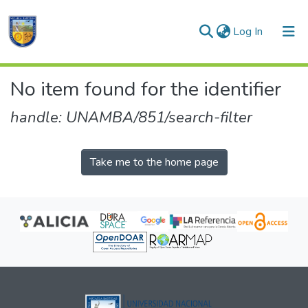
(current)
Log In
Communities & Collections
No item found for the identifier
All of DSpace
handle: UNAMBA/851/search-filter
Take me to the home page