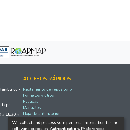
ACCESOS RÁPIDOS
 Tamburco -
Reglamento de repositorio
Formatos y otros
Políticas
edu.pe
Manuales
Hoja de autorización
0 a 15:30 h
We collect and process your personal information for the
following purposes:
Authentication, Preferences,