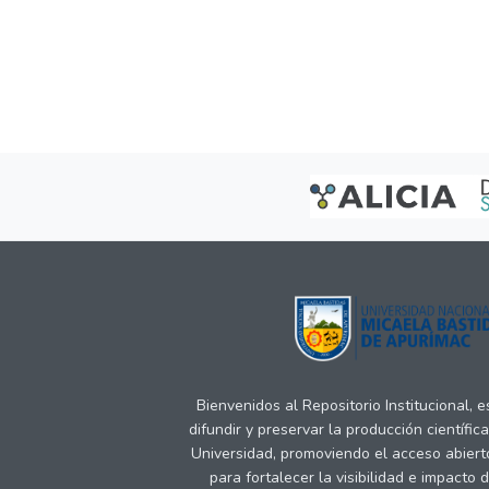
Bienvenidos al Repositorio Institucional, 
difundir y preservar la producción científic
Universidad, promoviendo el acceso abiert
para fortalecer la visibilidad e impacto 