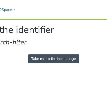
 DSpace
the identifier
ch-filter
Take me to the home page