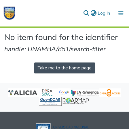
(current)
Log In
Communities & Collections
No item found for the identifier
All of DSpace
handle: UNAMBA/851/search-filter
Take me to the home page