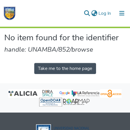
(current)
Log In
Communities & Collections
No item found for the identifier
All of DSpace
handle: UNAMBA/852/browse
Take me to the home page