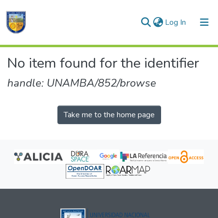
(current)
Log In
Communities & Collections
No item found for the identifier
All of DSpace
handle: UNAMBA/852/browse
Take me to the home page