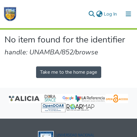
(current)
Log In
Communities & Collections
No item found for the identifier
All of DSpace
handle: UNAMBA/852/browse
Take me to the home page