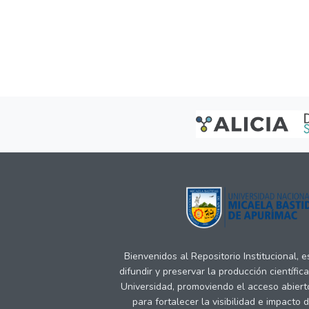
Bienvenidos al Repositorio Institucional, 
difundir y preservar la producción científic
Universidad, promoviendo el acceso abiert
para fortalecer la visibilidad e impacto 