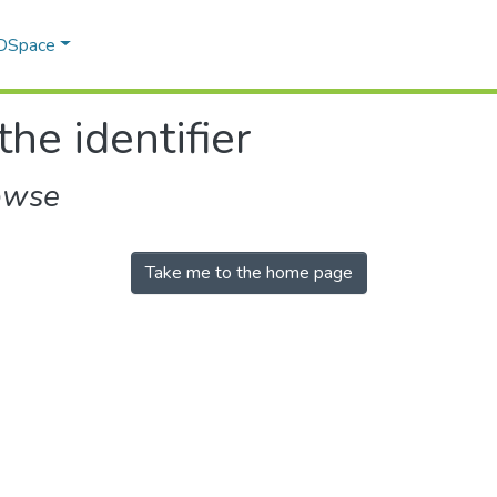
 DSpace
the identifier
owse
Take me to the home page