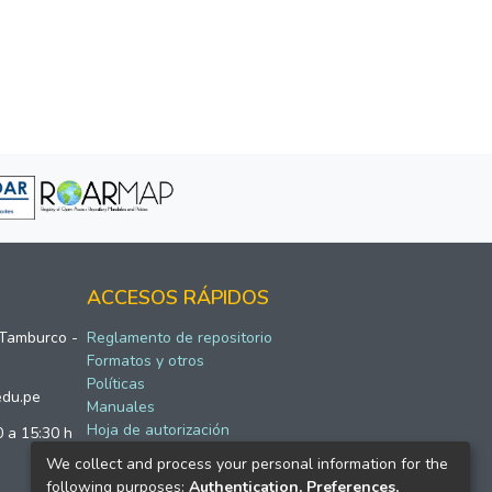
ACCESOS RÁPIDOS
 Tamburco -
Reglamento de repositorio
Formatos y otros
Políticas
edu.pe
Manuales
Hoja de autorización
0 a 15:30 h
We collect and process your personal information for the
following purposes:
Authentication, Preferences,