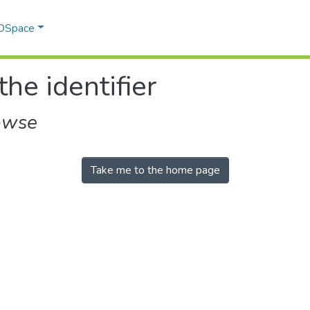
 DSpace
the identifier
owse
Take me to the home page