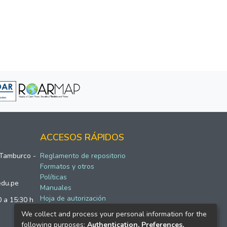
ACCESOS RÁPIDOS
 Tamburco -
Reglamento de repositorio
Formatos y otros
Políticas
edu.pe
Manuales
Hoja de autorización
0 a 15:30 h
We collect and process your personal information for the
following purposes:
Authentication, Preferences,