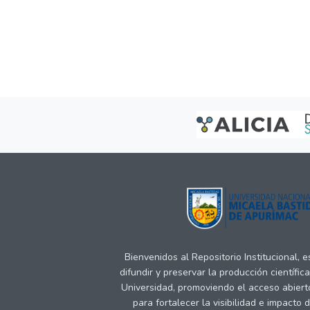
Bienvenidos al Repositorio Institucional, 
difundir y preservar la producción científic
Universidad, promoviendo el acceso abiert
para fortalecer la visibilidad e impacto 