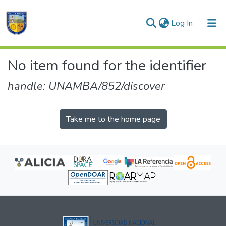
(current)
Log In
Communities & Collections
No item found for the identifier
All of DSpace
handle: UNAMBA/852/discover
Take me to the home page