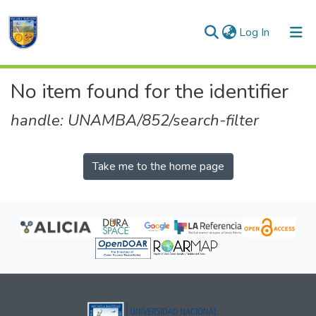
(current)
Log In
Communities & Collections
No item found for the identifier
All of DSpace
handle: UNAMBA/852/search-filter
Take me to the home page