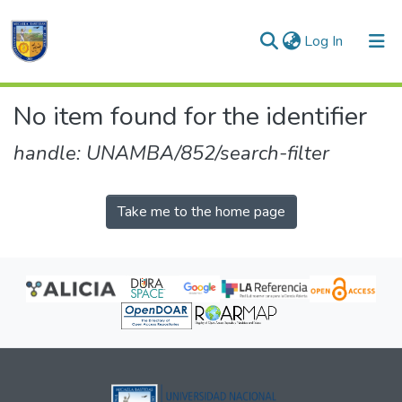
(current)
Log In
Communities & Collections
No item found for the identifier
All of DSpace
handle: UNAMBA/852/search-filter
Take me to the home page