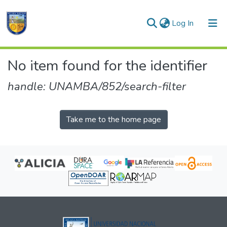
(current)
Log In
Communities & Collections
No item found for the identifier
All of DSpace
handle: UNAMBA/852/search-filter
Take me to the home page