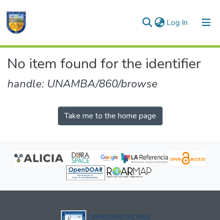
(current)
Log In
Communities & Collections
No item found for the identifier
All of DSpace
handle: UNAMBA/860/browse
Take me to the home page