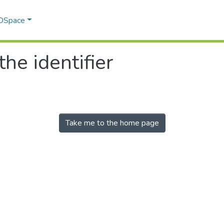
 DSpace
the identifier
Take me to the home page