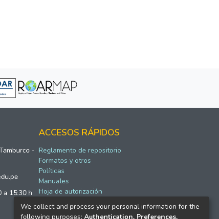
ACCESOS RÁPIDOS
 Tamburco -
Reglamento de repositorio
Formatos y otros
Políticas
edu.pe
Manuales
Hoja de autorización
0 a 15:30 h
We collect and process your personal information for the
following purposes:
Authentication, Preferences,