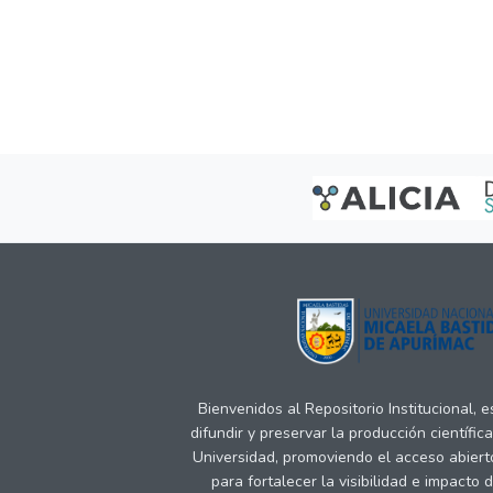
Bienvenidos al Repositorio Institucional, 
difundir y preservar la producción científic
Universidad, promoviendo el acceso abiert
para fortalecer la visibilidad e impacto 