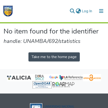
(current)
Log In
Communities & Collections
No item found for the identifier
All of DSpace
handle: UNAMBA/692/statistics
Take me to the home page