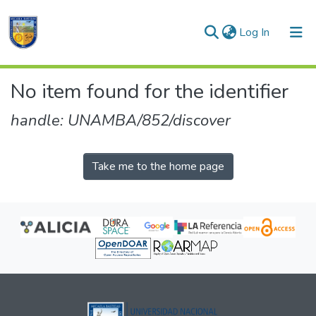
(current)
Log In
Communities & Collections
No item found for the identifier
All of DSpace
handle: UNAMBA/852/discover
Take me to the home page