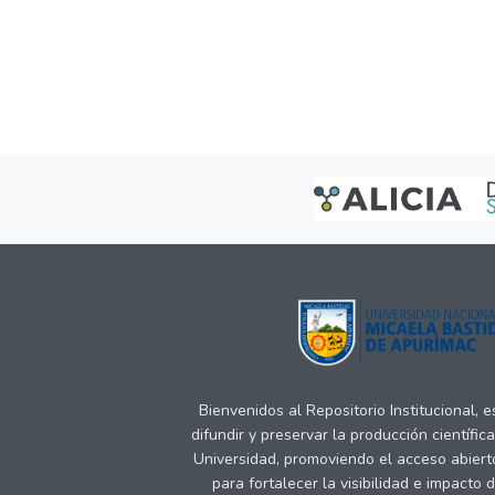
Bienvenidos al Repositorio Institucional, 
difundir y preservar la producción científic
Universidad, promoviendo el acceso abiert
para fortalecer la visibilidad e impacto 