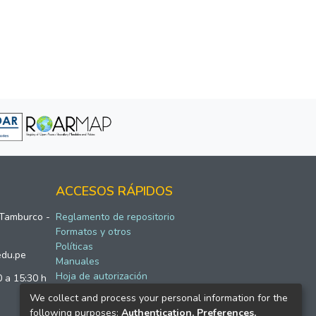
ACCESOS RÁPIDOS
 Tamburco -
Reglamento de repositorio
Formatos y otros
Políticas
edu.pe
Manuales
Hoja de autorización
0 a 15:30 h
We collect and process your personal information for the
following purposes:
Authentication, Preferences,