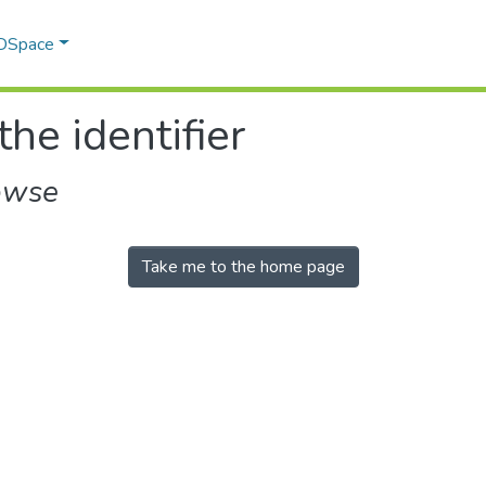
 DSpace
the identifier
owse
Take me to the home page