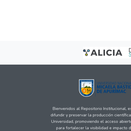
Bienvenidos al Repositorio Institucional, 
difundir y preservar la producción científic
Universidad, promoviendo el acceso abiert
para fortalecer la visibilidad e impacto 