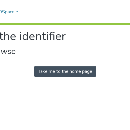
 DSpace
the identifier
owse
Take me to the home page