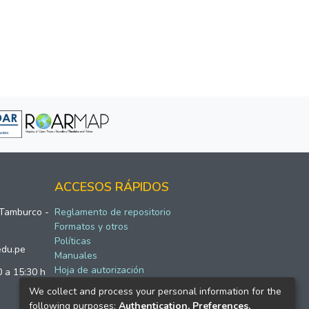
ACCESOS RÁPIDOS
 Tamburco -
Reglamento de repositorio
Formatos y otros
Políticas
edu.pe
Manuales
Hoja de autorización
0 a 15:30 h
We collect and process your personal information for the
following purposes:
Authentication, Preferences,