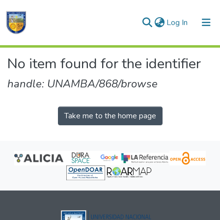
(current)
Log In
Communities & Collections
No item found for the identifier
All of DSpace
handle: UNAMBA/868/browse
Take me to the home page