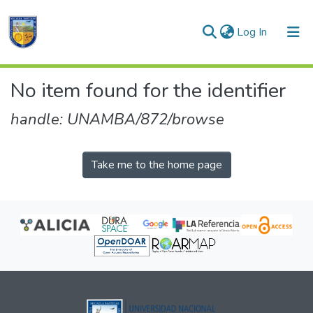
(current)
Log In
Communities & Collections
No item found for the identifier
All of DSpace
handle: UNAMBA/872/browse
Take me to the home page