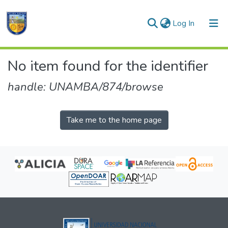
(current)
Log In
Communities & Collections
No item found for the identifier
All of DSpace
handle: UNAMBA/874/browse
Take me to the home page